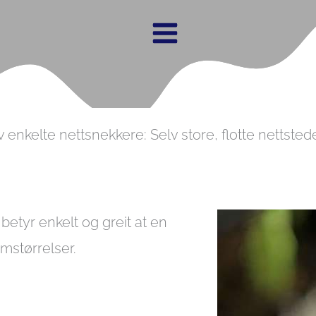
av enkelte nettsnekkere: Selv store, flotte nettste
betyr enkelt og greit at en
rmstørrelser.