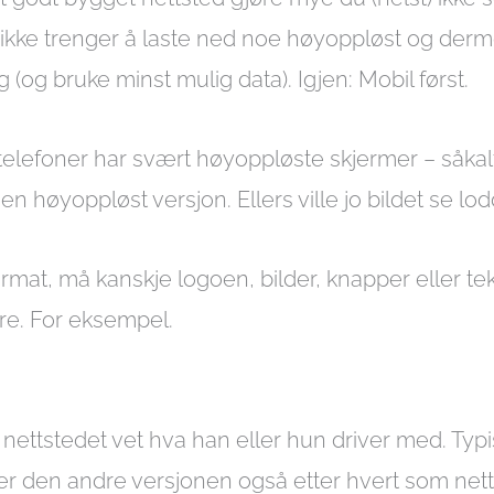
jo ikke trenger å laste ned noe høyoppløst og de
 (og bruke minst mulig data). Igjen: Mobil først.
elefoner har svært høyoppløste skjermer – såkalte 
n høyoppløst versjon. Ellers ville jo bildet se lodde
iformat, må kanskje logoen, bilder, knapper eller 
tore. For eksempel.
nettstedet vet hva han eller hun driver med. Typis
ller den andre versjonen også etter hvert som net