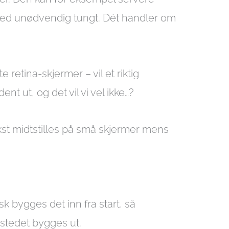
rmed unødvendig tungt. Dét handler om
retina-skjermer – vil et riktig
nt ut, og det vil vi vel ikke…?
tekst midtstilles på små skjermer mens
k bygges det inn fra start, så
tstedet bygges ut.