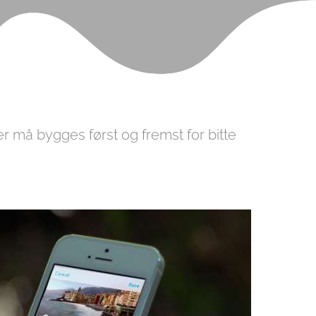
der må bygges først og fremst for bitte