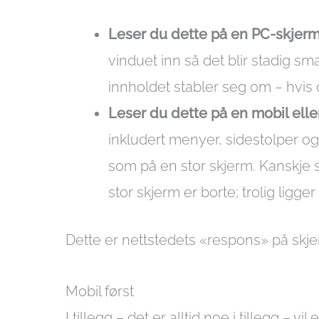
Leser du dette på en PC-skjerm
vinduet inn så det blir stadig s
innholdet stabler seg om – hvis d
Leser du dette på en mobil elle
inkludert menyer, sidestolper og
som på en stor skjerm. Kanskje s
stor skjerm er borte; trolig ligg
Dette er nettstedets «respons» på skje
Mobil først
I tillegg – det er alltid noe i tillegg –