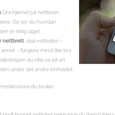
:
Dra hjørnet på nettleser-
malere. Da ser du hvordan
en er riktig laget.
r nettbrett
, skal nettsiden –
 annet – fungere minst like bra
idestolpen du ville se på en
er den under det andre innholdet.
rmstørrelsen du bruker.
 vil et godt bygget nettsted gjøre mye du (helst) ik