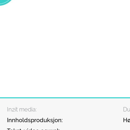
In2it media:
Du
Innholdsproduksjon:
Hø