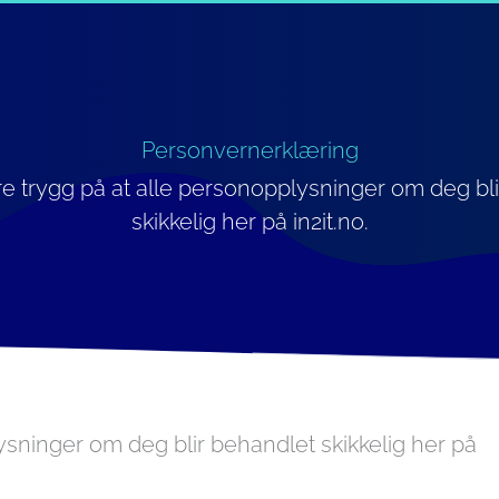
Personvernerklæring
e trygg på at alle personopplysninger om deg bl
skikkelig her på in2it.no.
ysninger om deg blir behandlet skikkelig her på