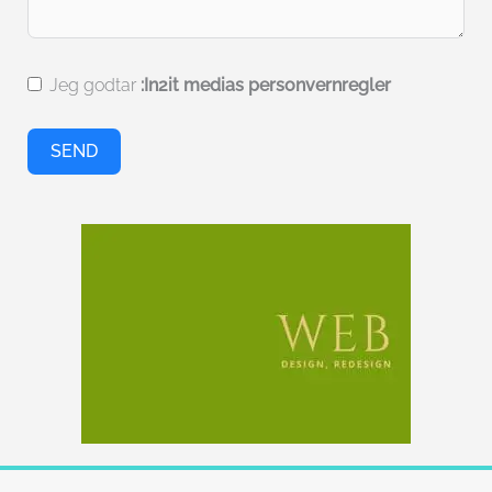
Jeg godtar
:In2it medias personvernregler
SEND