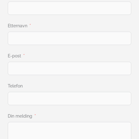
Etternavn
E-post
Telefon
Din melding