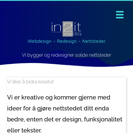
Skip
to
content
Webdesign – Redesign – Nettsteder
Vi bygger og redesigner solide nettsteder
Vi liker å bidra kreativt
Vi er kreative og kommer gjerne med
ideer for å gjøre nettstedet ditt enda
bedre, enten det er design, funksjonalitet
eller tekster.