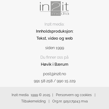
In2it media:
Innholdsproduksjon:
Tekst, video og web
siden 1999
Du finner oss på
Høvik i Bærum
post@in2it.no
991 58 258
/
990 15 229
In2it media
1999 © 2025 |
Personvern og cookies
|
Tilbakemelding
| Org.nr. 925079243 mva