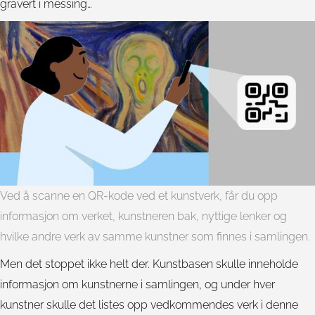
gravert i messing…
Ved å scanne en QR-kode ved et kunstverk, får du opp
informasjon om verket, kunstneren bak, nyttige lenker og
hvilke andre verk av samme kunstner som finnes i samlingen.
Men det stoppet ikke helt der. Kunstbasen skulle inneholde
informasjon om kunstnerne i samlingen, og under hver
kunstner skulle det listes opp vedkommendes verk i denne