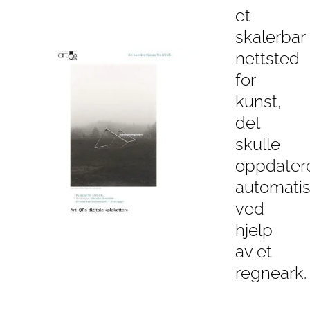
et
skalerbar
nettsted
for
kunst,
det
skulle
oppdater
automati
ved
hjelp
av et
regneark.