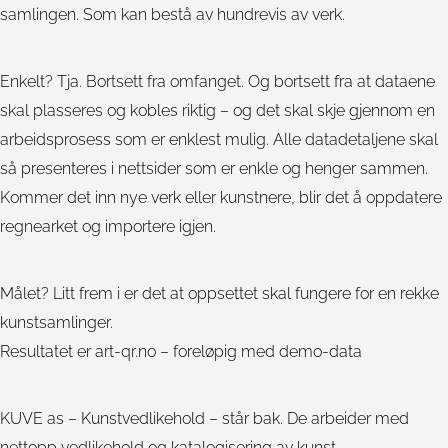
samlingen. Som kan bestå av hundrevis av verk.
Enkelt? Tja. Bortsett fra omfanget. Og bortsett fra at dataene
skal plasseres og kobles riktig – og det skal skje gjennom en
arbeidsprosess som er enklest mulig. Alle datadetaljene skal
så presenteres i nettsider som er enkle og henger sammen.
Kommer det inn nye verk eller kunstnere, blir det å oppdatere
regnearket og importere igjen.
Målet? Litt frem i er det at oppsettet skal fungere for en rekke
kunstsamlinger.
Resultatet er art-qr.no – foreløpig med demo-data
KUVE as – Kunstvedlikehold – står bak. De arbeider med
nettopp vedlikehold og katalogisering av kunst.