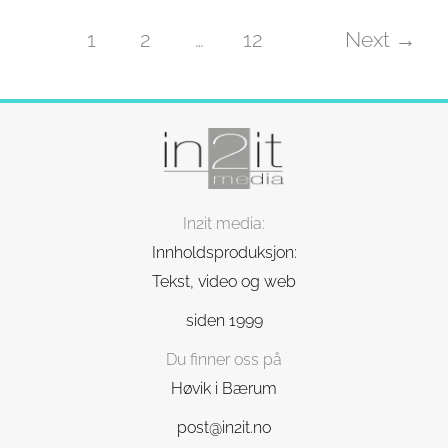
1
2
…
12
Next
→
In2it media:
Innholdsproduksjon:
Tekst, video og web
siden 1999
Du finner oss på
Høvik i Bærum
post@in2it.no