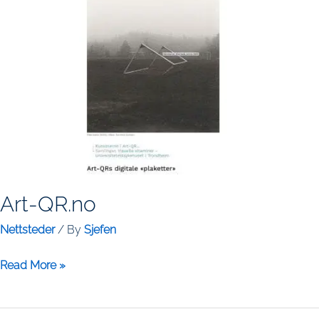
Art-QR.no
Nettsteder
/ By
Sjefen
Art-
Read More »
QR.no